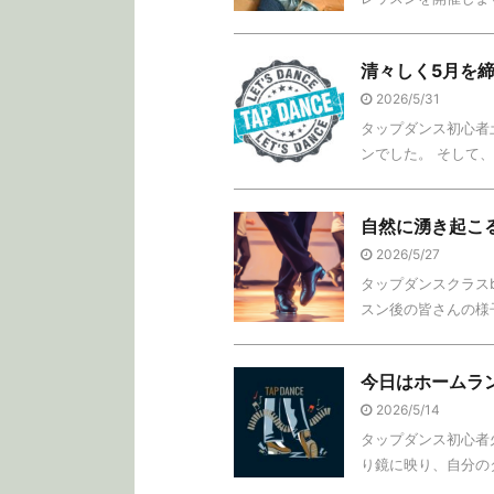
清々しく5月を
2026/5/31
タップダンス初心者土
ンでした。 そして、
自然に湧き起こ
2026/5/27
タップダンスクラスb
スン後の皆さんの様子
今日はホームラ
2026/5/14
タップダンス初心者火
り鏡に映り、自分のタ