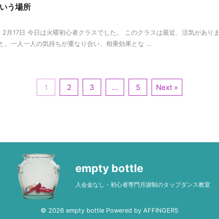
e という場所
ry｜2月17日 今日は火曜初心者クラスでした。 このクラスは最近、活気があ
。一人一人の気持ちが重なり合い、相乗効果とな ...
1
2
3
…
5
Next »
empty bottle
入会金なし・初心者専門月謝制のタップダンス教室
© 2026 empty bottle Powered by
AFFINGER5