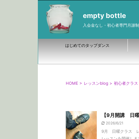
empty bottle
入会金なし・初心者専門月謝
はじめてのタップダンス
HOME
>
レッスンblog
>
初心者クラス
【9月開講 日曜
2026/6/21
9月 日曜クラス 
レッスンを開催します