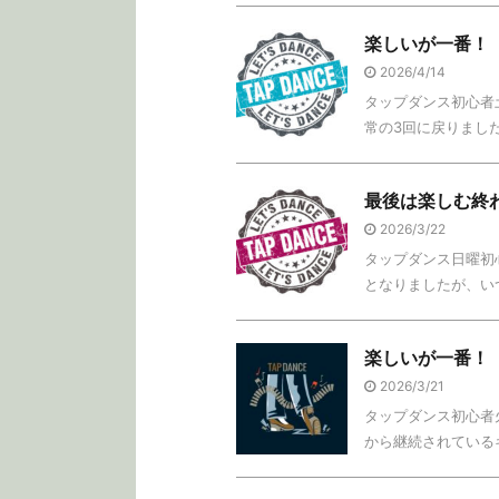
楽しいが一番！
2026/4/14
タップダンス初心者土
常の3回に戻りました
最後は楽しむ終
2026/3/22
タップダンス日曜初心
となりましたが、いつ
楽しいが一番！
2026/3/21
タップダンス初心者火
から継続されているキ