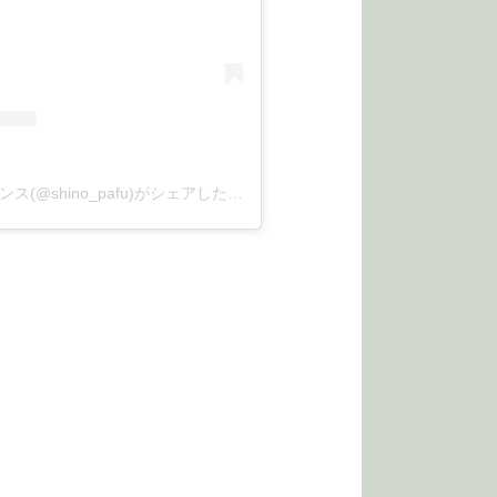
しのパフworks 朝活&タップダンス(@shino_pafu)がシェアした投稿